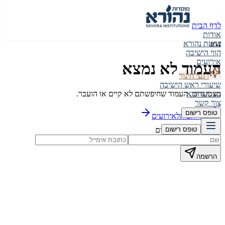
לדף הבית
אודות
שיטת נהורא
404
הווי הישיבה
אירועים
העמוד לא נמצא
רגעי חינוך
שיעורי ראש הישיבה
מצטערים, העמוד שחיפשתם לא קיים או הועבר.
בוגרי נהורא
צור קשר
טופס רישום
לדף הבית
לאירועים
הישארו מעודכנים
טופס רישום
הרשמה