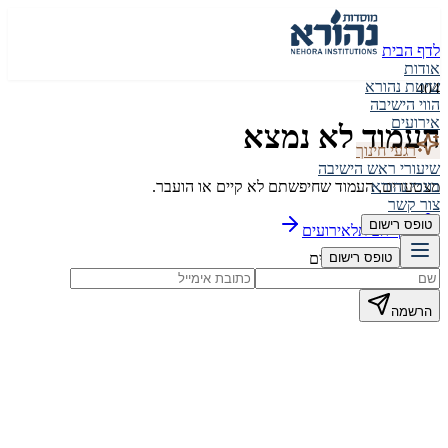
לדף הבית
אודות
שיטת נהורא
404
הווי הישיבה
אירועים
העמוד לא נמצא
רגעי חינוך
שיעורי ראש הישיבה
מצטערים, העמוד שחיפשתם לא קיים או הועבר.
בוגרי נהורא
צור קשר
טופס רישום
לדף הבית
לאירועים
הישארו מעודכנים
טופס רישום
הרשמה