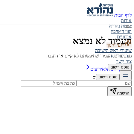
לדף הבית
אודות
שיטת נהורא
404
הווי הישיבה
אירועים
העמוד לא נמצא
רגעי חינוך
שיעורי ראש הישיבה
מצטערים, העמוד שחיפשתם לא קיים או הועבר.
בוגרי נהורא
צור קשר
טופס רישום
לדף הבית
לאירועים
הישארו מעודכנים
טופס רישום
הרשמה