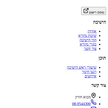
טופס רישום
הישיבה
אודות
שיטת נהורא
הווי הישיבה
בוגרי נהורא
צור קשר
תוכן
שיעורי ראש הישיבה
רגעי חינוך
אירועים
צור קשר
מבוא חורון
08-9544300