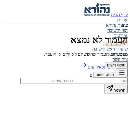
לדף הבית
אודות
שיטת נהורא
404
הווי הישיבה
אירועים
העמוד לא נמצא
רגעי חינוך
שיעורי ראש הישיבה
מצטערים, העמוד שחיפשתם לא קיים או הועבר.
בוגרי נהורא
צור קשר
טופס רישום
לדף הבית
לאירועים
הישארו מעודכנים
טופס רישום
הרשמה