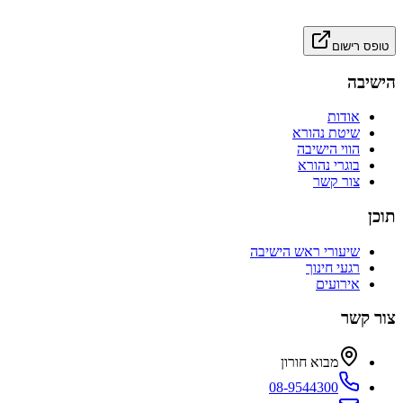
טופס רישום
הישיבה
אודות
שיטת נהורא
הווי הישיבה
בוגרי נהורא
צור קשר
תוכן
שיעורי ראש הישיבה
רגעי חינוך
אירועים
צור קשר
מבוא חורון
08-9544300