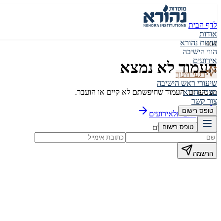
לדף הבית
אודות
שיטת נהורא
404
הווי הישיבה
אירועים
העמוד לא נמצא
רגעי חינוך
שיעורי ראש הישיבה
מצטערים, העמוד שחיפשתם לא קיים או הועבר.
בוגרי נהורא
צור קשר
טופס רישום
לדף הבית
לאירועים
הישארו מעודכנים
טופס רישום
הרשמה