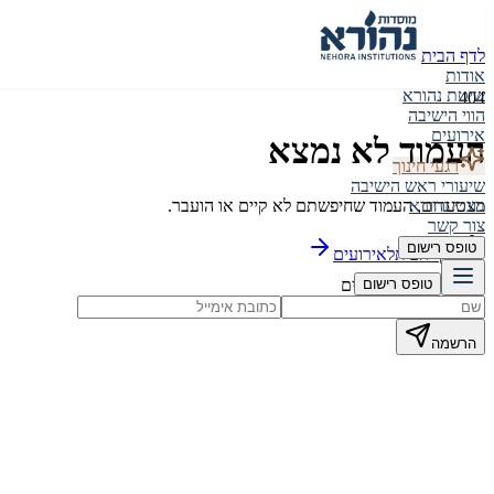
לדף הבית
אודות
שיטת נהורא
404
הווי הישיבה
אירועים
העמוד לא נמצא
רגעי חינוך
שיעורי ראש הישיבה
מצטערים, העמוד שחיפשתם לא קיים או הועבר.
בוגרי נהורא
צור קשר
טופס רישום
לדף הבית
לאירועים
הישארו מעודכנים
טופס רישום
הרשמה