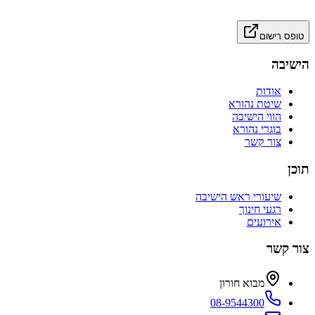
טופס רישום
הישיבה
אודות
שיטת נהורא
הווי הישיבה
בוגרי נהורא
צור קשר
תוכן
שיעורי ראש הישיבה
רגעי חינוך
אירועים
צור קשר
מבוא חורון
08-9544300