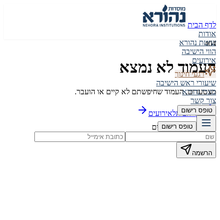
לדף הבית
אודות
שיטת נהורא
404
הווי הישיבה
אירועים
העמוד לא נמצא
רגעי חינוך
שיעורי ראש הישיבה
מצטערים, העמוד שחיפשתם לא קיים או הועבר.
בוגרי נהורא
צור קשר
טופס רישום
לדף הבית
לאירועים
הישארו מעודכנים
טופס רישום
הרשמה